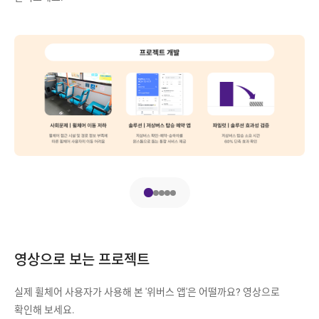
사
회
문
제
휠
체
어
이
동
저
1
2
3
4
5
번
번
번
번
번
하
슬
슬
슬
슬
슬
:
라
라
라
라
라
휠
이
이
이
이
이
영상으로 보는 프로젝트
체
드
드
드
드
드
어
실제 휠체어 사용자가 사용해 본 '위버스 앱'은 어떨까요? 영상으로
접
확인해 보세요.
근