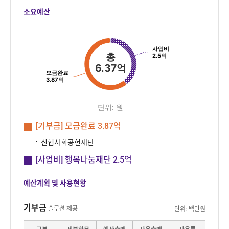
의
소요예산
이
동
총6.37억
어
려
사업비
Pie chart with 3 slices.
총
2.5억
움
단위: 원
6.37억
모금완료
솔
3.87억
루
션
단위: 원
저
End of interactive chart.
상
[기부금] 모금완료
3.87억
버
신협사회공헌재단
스
[사업비] 행복나눔재단
2.5억
탑
승
예산계획 및 사용현황
예
약
기부금
앱
솔루션 제공
단위: 백만원
:
기