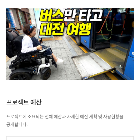
시
설
및
경
로
정
보
부
족
에
따
른
휠
프로젝트 예산
체
어
프로젝트에 소요되는 전체 예산과 자세한 예산 계획 및 사용현황을
사
공개합니다.
용
자