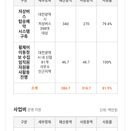
저
구분
세부항목
예산총액
사용총액
사용률
부
상
저상버
금
버
대전광역
스
솔
시
탑승예
스
저상버스
340
270
79.4%
루
약
확
398대
시스템
션
대상
인
구축
제
-
공
휠체어
예
이동정
대전광역
내
약
보 수집
시 내 신협
-
역
임직원
81개
46.7
46.7
100%
자원봉
사무소
승
표
인근지역
사활동
하
로
진행
차
이
소계
386.7
316.7
81.9%
를
표
원
는
스
구
사업비
톱
운영 지원
분
단위: 백만원
,
으
사
구분
세부항목
예산총액
사용총액
사용률
세
로
업
부