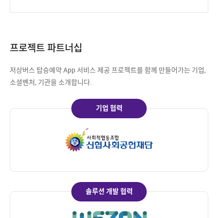
증
,
되
:
예
어
저
산
있
상
총
습
프로젝트 파트너십
버
액
니
스
,
다
저상버스 탑승예약 App 서비스 제공 프로젝트를 함께 만들어가는 기업,
사
탑
.
소셜벤처, 기관을 소개합니다.
용
승
총
소
액
요
기업 협력
,
시
사
간
용
6
0
률
%
로
단
구
축
성
솔루션 개발 협력
효
되
과
어
확