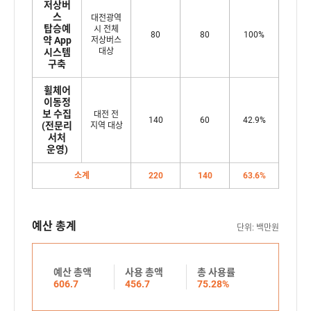
돕
저상버
비
항
스
는
대전광역
운
탑승예
시 전체
목
통
80
80
100%
영
약 App
저상버스
,
합
시스템
대상
지
예
구축
서
원
산
비
내
휠체어
총
스
이동정
역
액
보 수집
대전 전
제
140
60
42.9%
표
,
(전문리
지역 대상
공
서처
로
사
운영)
파
이
용
일
표
총
소계
220
140
63.6%
럿
는
액
솔
,
구
루
사
분
예산 총계
단위: 백만원
션
용
,
효
세
률
과
부
로
예산 총액
사용 총액
총 사용률
성
606.7
456.7
75.28%
항
구
검
목
성