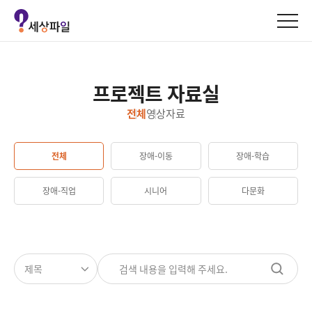
세
상
파
일
로
프로젝트 자료실
고
전체
영상
자료
전체
장애-이동
장애-학습
장애-직업
시니어
다문화
검
색