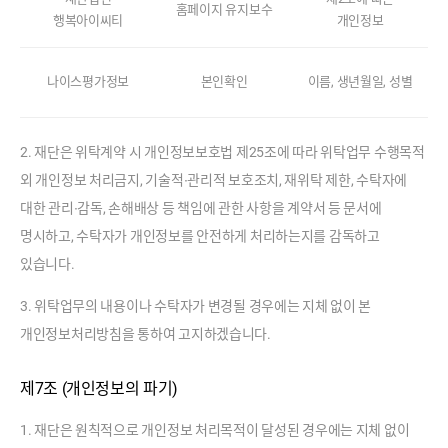
홈페이지 유지보수
처
행복아이씨티
개인정보
리
위
나이스평가정보
본인확인
이름, 생년월일, 성별
탁
위
탁
2. 재단은 위탁계약 시 개인정보보호법 제25조에 따라 위탁업무 수행목적
받
외 개인정보 처리금지, 기술적∙관리적 보호조치, 재위탁 제한, 수탁자에
는
자
대한 관리∙감독, 손해배상 등 책임에 관한 사항을 계약서 등 문서에
(
명시하고, 수탁자가 개인정보를 안전하게 처리하는지를 감독하고
수
있습니다.
탁
업
3. 위탁업무의 내용이나 수탁자가 변경될 경우에는 지체 없이 본
체
개인정보처리방침을 통하여 고지하겠습니다.
)
,
위
제7조 (개인정보의 파기)
탁
1. 재단은 원칙적으로 개인정보 처리목적이 달성된 경우에는 지체 없이
업