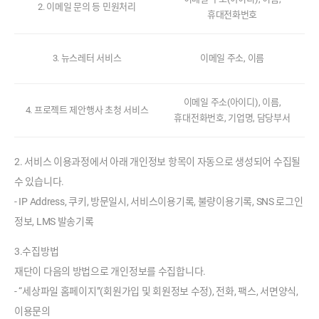
2. 이메일 문의 등 민원처리
보
휴대전화번호
항
목
3. 뉴스레터 서비스
이메일 주소, 이름
구
분
,
이메일 주소(아이디), 이름,
필
4. 프로젝트 제안행사 초청 서비스
휴대전화번호, 기업명, 담당부서
수
항
목
2. 서비스 이용과정에서 아래 개인정보 항목이 자동으로 생성되어 수집될
수 있습니다.
- IP Address, 쿠키, 방문일시, 서비스이용기록, 불량이용기록, SNS 로그인
정보, LMS 발송기록
3.수집방법
재단이 다음의 방법으로 개인정보를 수집합니다.
- “세상파일 홈페이지”(회원가입 및 회원정보 수정), 전화, 팩스, 서면양식,
이용문의